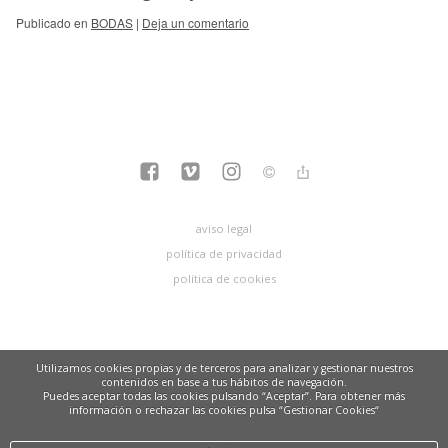
Publicado en
BODAS
|
Deja un comentario
aviso legal
política de privacidad
política de cookies
Utilizamos cookies propias y de terceros para analizar y gestionar nuestros
contenidos en base a tus hábitos de navegación.
Puedes aceptar todas las cookies pulsando “Aceptar”. Para obtener más
información o rechazar las cookies pulsa “Gestionar Cookies“