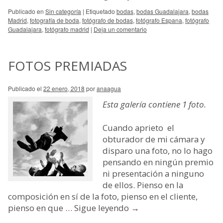
Publicado en
Sin categoría
|
Etiquetado
bodas
,
bodas Guadalajara
,
bodas
Madrid
,
fotografía de boda
,
fotógrafo de bodas
,
fotógrafo Espana
,
fotógrafo
Guadalajara
,
fotógrafo madrid
|
Deja un comentario
FOTOS PREMIADAS
Publicado el
22 enero, 2018
por
anaagua
Esta galería contiene
1 foto
.
Cuando aprieto el
obturador de mi cámara y
disparo una foto, no lo hago
pensando en ningún premio
ni presentación a ninguno
de ellos. Pienso en la
composición en sí de la foto, pienso en el cliente,
pienso en que …
Sigue leyendo
→