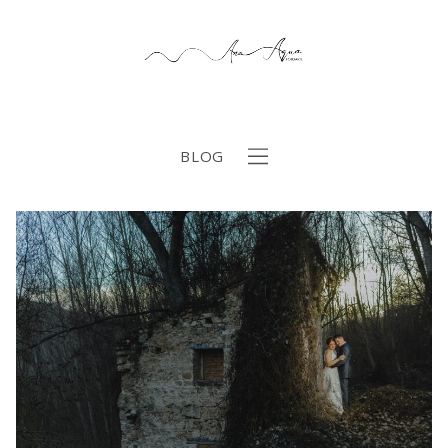
BLOG
b