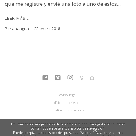
que me registre y envié una foto a uno de estos...
LEER MÁS...
Por anaagua
22 enero 2018
aviso legal
política de privacidad
política de cookies
Utilizamos cookies propias y de terceros para analizar y gestionar nuestros
contenidos en base a tus hábitos de navegación.
Puedes aceptar todas las cookies pulsando “Aceptar”. Para obtener más