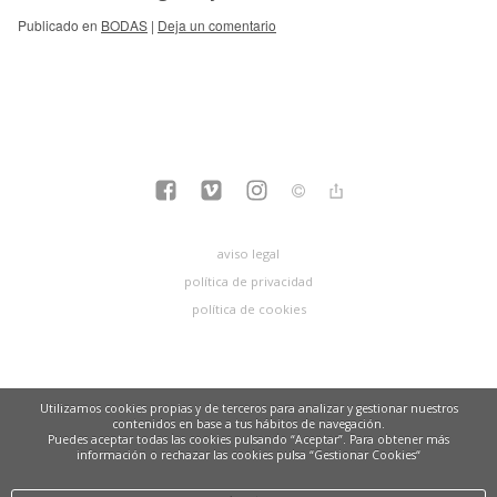
Publicado en
BODAS
|
Deja un comentario
aviso legal
política de privacidad
política de cookies
Utilizamos cookies propias y de terceros para analizar y gestionar nuestros
contenidos en base a tus hábitos de navegación.
Puedes aceptar todas las cookies pulsando “Aceptar”. Para obtener más
información o rechazar las cookies pulsa “Gestionar Cookies“